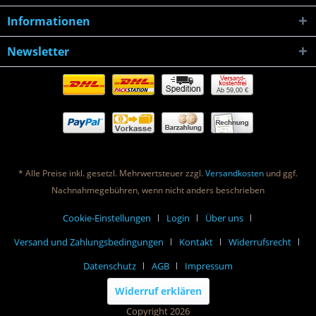
Informationen
Newsletter
Ab 59,00 €
* Alle Preise inkl. gesetzl. Mehrwertsteuer zzgl.
Versandkosten
und ggf.
Nachnahmegebühren, wenn nicht anders beschrieben
Cookie-Einstellungen
Login
Über uns
Versand und Zahlungsbedingungen
Kontakt
Widerrufsrecht
Datenschutz
AGB
Impressum
Widerruf erklären
Copyright 2026