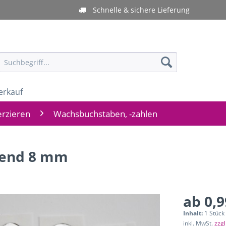
Schnelle & sichere Lieferung
erkauf
rzieren
Wachsbuchstaben, -zahlen
zend 8 mm
ab 0,9
Inhalt:
1 Stück
inkl. MwSt.
zzg