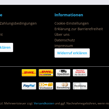
ce
Informationen
 Zahlungsbedingungen
Cookie-Einstellungen
Erklärung zur Barrierefreiheit
ht
Über uns
Datenschutz
Impressum
klären
Widerruf erklären
Ab 59,00 €
etzl. Mehrwertsteuer zzgl.
Versandkosten
und ggf. Nachnahmegebühren, wenn nic