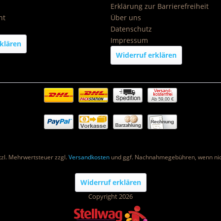
Erklärung zur Barrierefreiheit
ht
Über uns
Datenschutz
Impressum
klären
Widerruf erklären
Ab 59,00 €
etzl. Mehrwertsteuer zzgl.
Versandkosten
und ggf. Nachnahmegebühren, wenn nic
Widerruf erklären
Copyright 2026