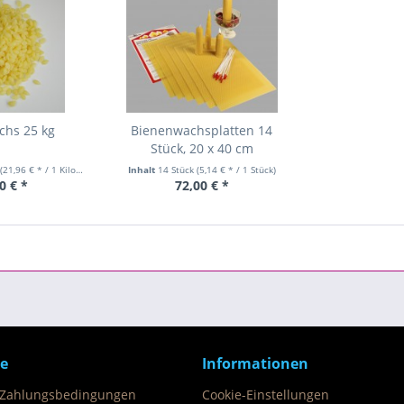
chs 25 kg
Bienenwachsplatten 14
Stück, 20 x 40 cm
m
(21,96 € * / 1 Kilogramm)
Inhalt
14 Stück
(5,14 € * / 1 Stück)
0 € *
72,00 € *
ce
Informationen
 Zahlungsbedingungen
Cookie-Einstellungen