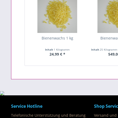
Bienenwachs 1 kg
Bienenwa
Inhalt
1 Kilogramm
Inhalt
25 Kilogram
24,99 € *
549,0
Service Hotline
Shop Servi
Telefonische Unterstützung und Beratung
Versand und