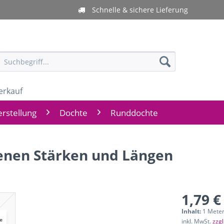
Schnelle & sichere Lieferung
erkauf
rstellung
Dochte
Runddochte
enen Stärken und Längen
1,79 €
Inhalt:
1 Meter
inkl. MwSt.
zzg