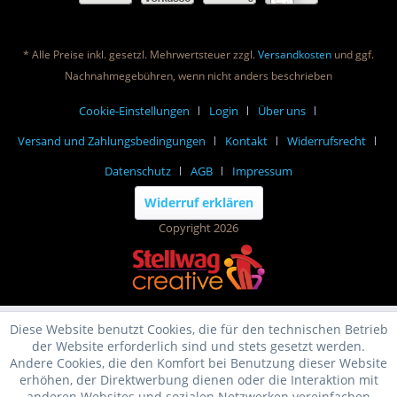
* Alle Preise inkl. gesetzl. Mehrwertsteuer zzgl.
Versandkosten
und ggf.
Nachnahmegebühren, wenn nicht anders beschrieben
Cookie-Einstellungen
Login
Über uns
Versand und Zahlungsbedingungen
Kontakt
Widerrufsrecht
Datenschutz
AGB
Impressum
Widerruf erklären
Copyright 2026
Diese Website benutzt Cookies, die für den technischen Betrieb
der Website erforderlich sind und stets gesetzt werden.
Andere Cookies, die den Komfort bei Benutzung dieser Website
erhöhen, der Direktwerbung dienen oder die Interaktion mit
anderen Websites und sozialen Netzwerken vereinfachen