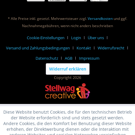
* Alle Preise inkl. gesetzl. Mehrwertsteuer zzgl.
Versandkosten
und ggf.
Nachnahmegebühren, wenn nicht anders beschrieben
Cookie-Einstellungen
Login
Über uns
Versand und Zahlungsbedingungen
Kontakt
Widerrufsrecht
Datenschutz
AGB
Impressum
Widerruf erklären
Copyright 2026
Diese Website benutzt Cookies, die für den technischen Betrieb
der Website erforderlich sind und stets gesetzt werden.
Andere Cookies, die den Komfort bei Benutzung dieser Website
erhöhen, der Direktwerbung dienen oder die Interaktion mit
anderen Websites und sozialen Netzwerken vereinfachen